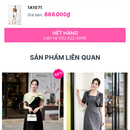
1A1071
886.000₫
Giá bán:
HẾT HÀNG
Liên hệ 032.822.4999
SẢN PHẨM LIÊN QUAN
50%