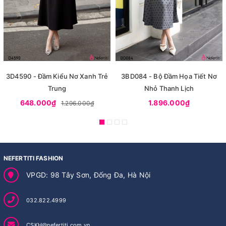
3D4590 - Đầm Kiểu Nơ Xanh Trẻ
3BD084 - Bộ Đầm Họa Tiết Nơ
Trung
Nhỏ Thanh Lịch
648.000₫
1.896.000₫
1.296.000₫
NEFERTITI FASHION
VPGD: 98 Tây Sơn, Đống Đa, Hà Nội
032.822.4999
CSKH@nefertiti.com.vn