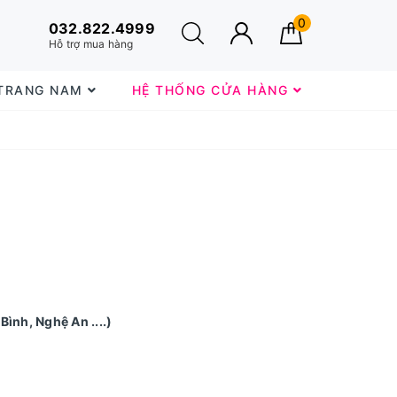
0
032.822.4999
Hỗ trợ mua hàng
 TRANG NAM
HỆ THỐNG CỬA HÀNG
Bình, Nghệ An ....)