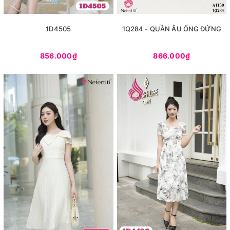
1D4505
1Q284 - QUẦN ÂU ỐNG ĐỨNG
856.000₫
866.000₫