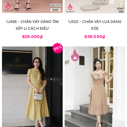
1J486 - CHÂN VÁY DÁNG ÔM
1J502 - CHÂN VÁY LỤA DÁNG
XẾP LI CÁCH ĐIỆU
XÒE
826.000₫
836.000₫
30%