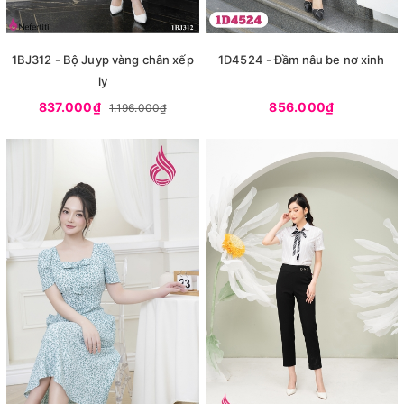
1BJ312 - Bộ Juyp vàng chân xếp
1D4524 - Đầm nâu be nơ xinh
ly
837.000₫
856.000₫
1.196.000₫