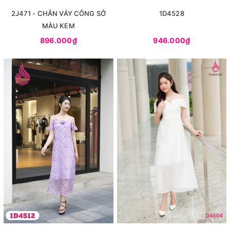
2J471 - CHÂN VÁY CÔNG SỞ
1D4528
MÀU KEM
896.000₫
946.000₫