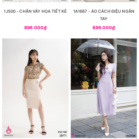
1J500 - CHÂN VÁY HỌA TIẾT KẺ
1A1667 - ÁO CÁCH ĐIỆU NGẮN
TAY
896.000₫
896.000₫