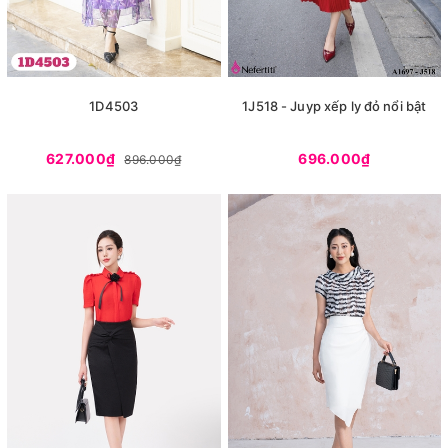
1D4503
1J518 - Juyp xếp ly đỏ nổi bật
627.000₫
696.000₫
896.000₫