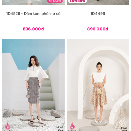
1D4529 - Đầm kem phối nơ cổ
1D4496
896.000₫
896.000₫