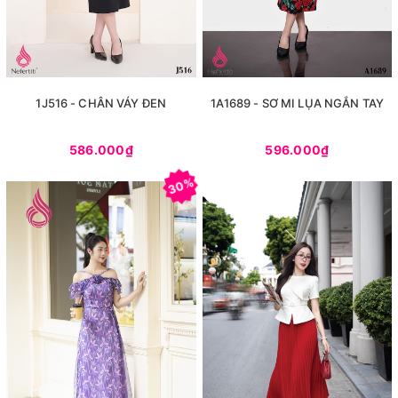
1J516 - CHÂN VÁY ĐEN
1A1689 - SƠ MI LỤA NGẮN TAY
586.000₫
596.000₫
30%