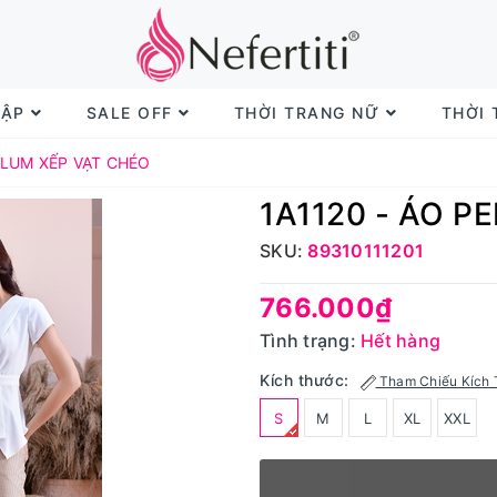
TẬP
SALE OFF
THỜI TRANG NỮ
THỜI
PLUM XẾP VẠT CHÉO
1A1120 - ÁO P
SKU:
89310111201
766.000₫
Tình trạng:
Hết hàng
Kích thước:
Tham Chiếu Kích 
S
M
L
XL
XXL