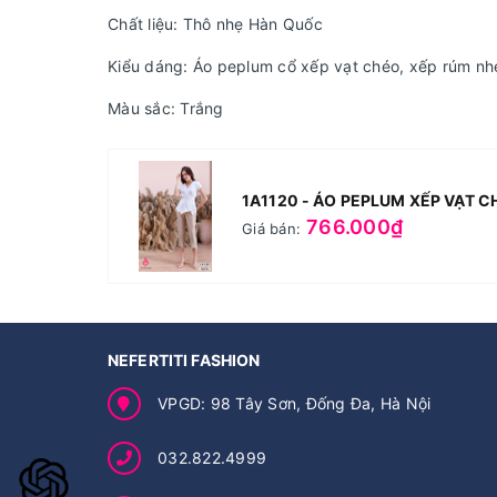
Chất liệu: Thô nhẹ Hàn Quốc
Kiểu dáng: Áo peplum cổ xếp vạt chéo, xếp rúm nhẹ
Màu sắc: Trắng
1A1120 - ÁO PEPLUM XẾP VẠT C
766.000₫
Giá bán:
NEFERTITI FASHION
VPGD: 98 Tây Sơn, Đống Đa, Hà Nội
032.822.4999