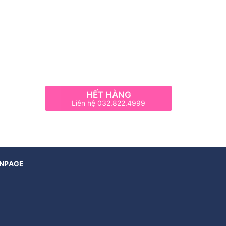
HẾT HÀNG
Liên hệ 032.822.4999
NPAGE