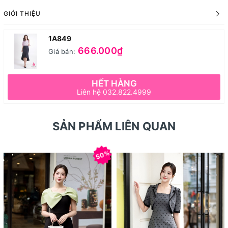
GIỚI THIỆU
1A849
666.000₫
Giá bán:
HẾT HÀNG
Liên hệ 032.822.4999
SẢN PHẨM LIÊN QUAN
50%