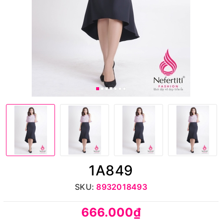
1A849
SKU:
8932018493
666.000₫