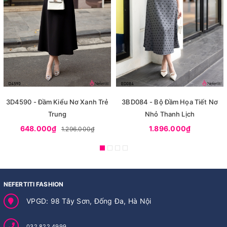
3D4590 - Đầm Kiểu Nơ Xanh Trẻ
3BD084 - Bộ Đầm Họa Tiết Nơ
Trung
Nhỏ Thanh Lịch
648.000₫
1.896.000₫
1.296.000₫
NEFERTITI FASHION
VPGD: 98 Tây Sơn, Đống Đa, Hà Nội
032.822.4999