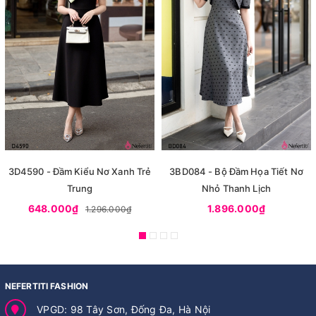
3D4590 - Đầm Kiểu Nơ Xanh Trẻ
3BD084 - Bộ Đầm Họa Tiết Nơ
Trung
Nhỏ Thanh Lịch
648.000₫
1.896.000₫
1.296.000₫
NEFERTITI FASHION
VPGD: 98 Tây Sơn, Đống Đa, Hà Nội