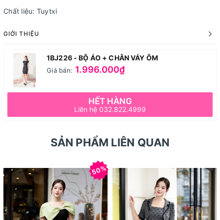
Chất liệu: Tuytxi
GIỚI THIỆU
1BJ226 - BỘ ÁO + CHÂN VÁY ÔM
1.996.000₫
Giá bán:
HẾT HÀNG
Liên hệ 032.822.4999
SẢN PHẨM LIÊN QUAN
50%