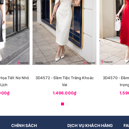
Họa Tiết Nơ Nhỏ
3D4572 - Đầm Tiệc Trắng Khoác
3D4570 - Đầm 
Lịch
Vai
trọng
.000₫
1.496.000₫
1.59
CHÍNH SÁCH
DỊCH VỤ KHÁCH HÀNG
FA