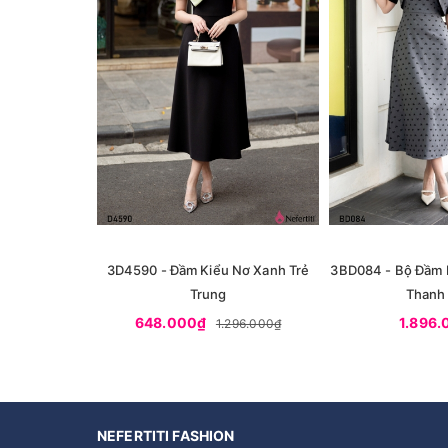
3D4590 - Đầm Kiểu Nơ Xanh Trẻ
3BD084 - Bộ Đầm 
Trung
Thanh 
648.000₫
1.896
1.296.000₫
NEFERTITI FASHION