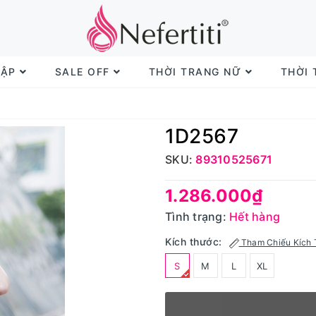
TẬP
SALE OFF
THỜI TRANG NỮ
THỜI
1D2567
SKU:
89310525671
1.286.000₫
Tình trạng:
Hết hàng
Kích thước:
Tham Chiếu Kích 
S
M
L
XL