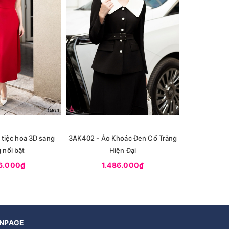
tiệc hoa 3D sang
3AK402 - Áo Khoác Đen Cổ Trắng
3D4583 - Đầ
 nổi bật
Hiện Đại
6.000₫
1.486.000₫
1.
NPAGE