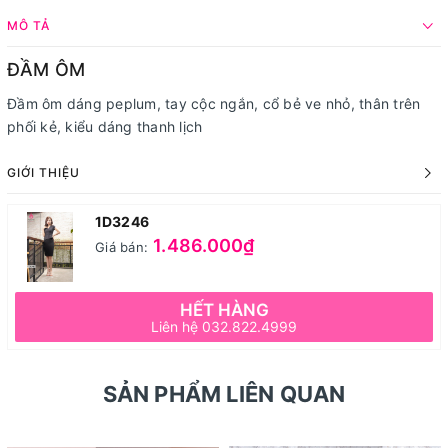
MÔ TẢ
ĐẦM ÔM
Đầm ôm dáng peplum, tay cộc ngắn, cổ bẻ ve nhỏ, thân trên
phối kẻ, kiểu dáng thanh lịch
GIỚI THIỆU
1D3246
1.486.000₫
Giá bán:
HẾT HÀNG
Liên hệ 032.822.4999
SẢN PHẨM LIÊN QUAN