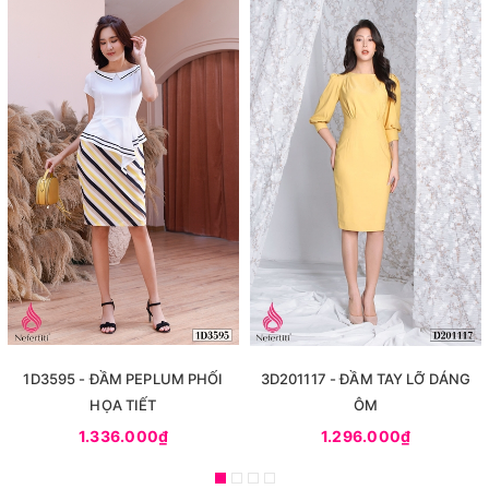
1D3595 - ĐẦM PEPLUM PHỐI
3D201117 - ĐẦM TAY LỠ DÁNG
HỌA TIẾT
ÔM
1.336.000₫
1.296.000₫