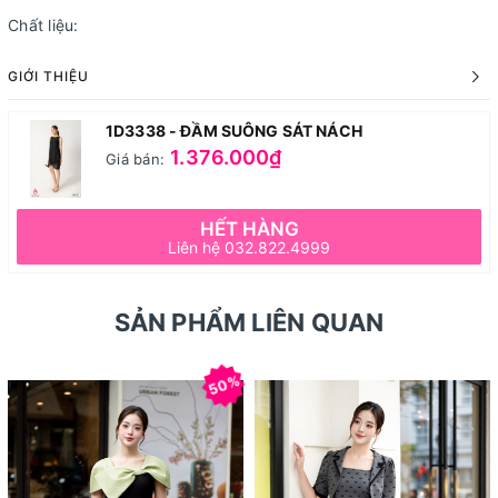
Chất liệu:
GIỚI THIỆU
1D3338 - ĐẦM SUÔNG SÁT NÁCH
1.376.000₫
Giá bán:
HẾT HÀNG
Liên hệ 032.822.4999
SẢN PHẨM LIÊN QUAN
50%