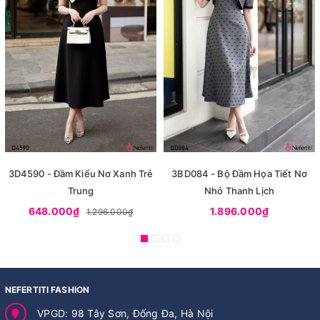
3D4590 - Đầm Kiểu Nơ Xanh Trẻ
3BD084 - Bộ Đầm Họa Tiết Nơ
Trung
Nhỏ Thanh Lịch
648.000₫
1.896.000₫
1.296.000₫
NEFERTITI FASHION
VPGD: 98 Tây Sơn, Đống Đa, Hà Nội