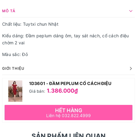
MÔ TẢ
Chất liệu: Tuytxi chun Nhật
Kiểu dáng: Đầm peplum dáng ôm, tay sát nách, cổ cách điệu
chờm 2 vai
Màu sắc: Đỏ
GIỚI THIỆU
1D3601 - ĐẦM PEPLUM CỔ CÁCH ĐIỆU
1.386.000₫
Giá bán:
HẾT HÀNG
Liên hệ 032.822.4999
SẢN PHẨM LIÊN QUAN