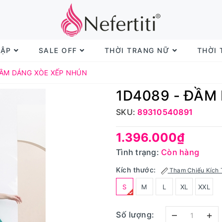
TẬP
SALE OFF
THỜI TRANG NỮ
THỜI
ĐẦM DÁNG XÒE XẾP NHÚN
1D4089 - ĐẦM
SKU:
89310540891
1.396.000₫
Tình trạng:
Còn hàng
Kích thước:
Tham Chiếu Kích 
S
M
L
XL
XXL
–
+
Số lượng: