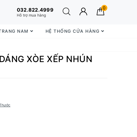
0
032.822.4999
Hỗ trợ mua hàng
 TRANG NAM
HỆ THỐNG CỬA HÀNG
 DÁNG XÒE XẾP NHÚN
Thước