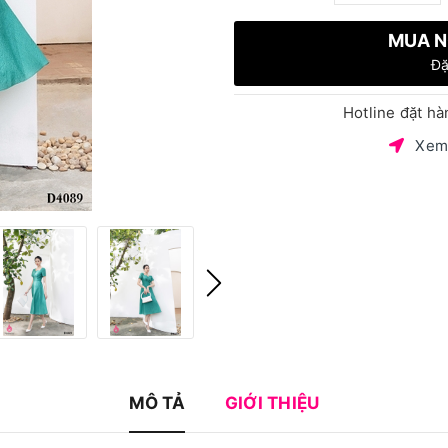
MUA N
Đặ
Hotline đặt h
Xem
MÔ TẢ
GIỚI THIỆU