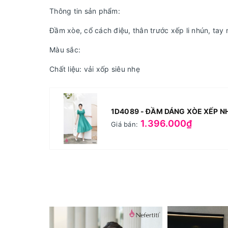
Thông tin sản phẩm:
Đầm xòe, cổ cách điệu, thân trước xếp li nhún, tay
Màu sắc:
Chất liệu: vải xốp siêu nhẹ
1D4089 - ĐẦM DÁNG XÒE XẾP N
1.396.000₫
Giá bán: