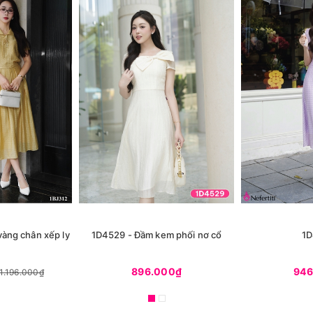
vàng chân xếp ly
1D4529 - Đầm kem phối nơ cổ
1D
896.000₫
946
1.196.000₫