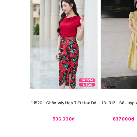
1J520 - Chân Váy Họa Tiết Hoa Đỏ
1BJ312 - Bộ Juyp 
536.000₫
837.000₫