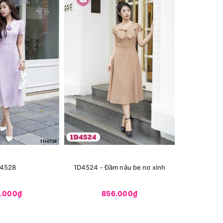
4528
1D4524 - Đầm nâu be nơ xinh
1D4504 - 
.000₫
856.000₫
9