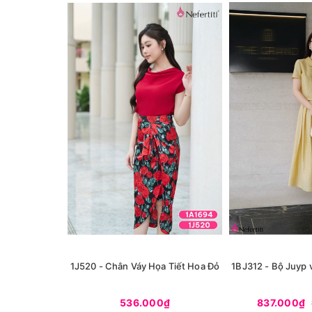
1J520 - Chân Váy Họa Tiết Hoa Đỏ
1BJ312 - Bộ Juyp 
536.000₫
837.000₫