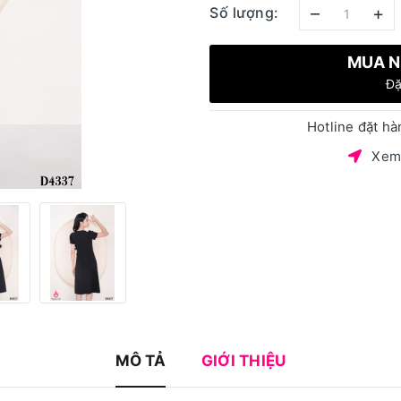
–
+
Số lượng:
MUA N
Đặ
Hotline đặt h
Xem
MÔ TẢ
GIỚI THIỆU