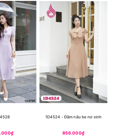
4528
1D4524 - Đầm nâu be nơ xinh
1D4504 - 
.000₫
856.000₫
9