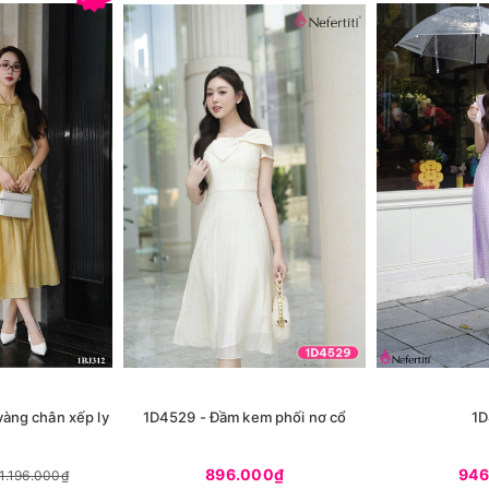
vàng chân xếp ly
1D4529 - Đầm kem phối nơ cổ
1D
896.000₫
946
1.196.000₫