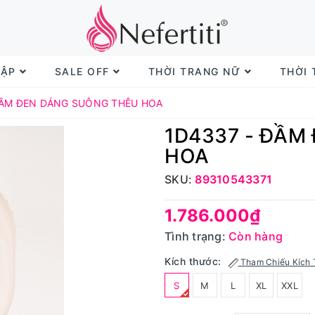
TẬP
SALE OFF
THỜI TRANG NỮ
THỜI
ĐẦM ĐEN DÁNG SUÔNG THÊU HOA
1D4337 - ĐẦM
HOA
SKU:
89310543371
1.786.000₫
Tình trạng:
Còn hàng
Kích thước:
Tham Chiếu Kích 
S
M
L
XL
XXL