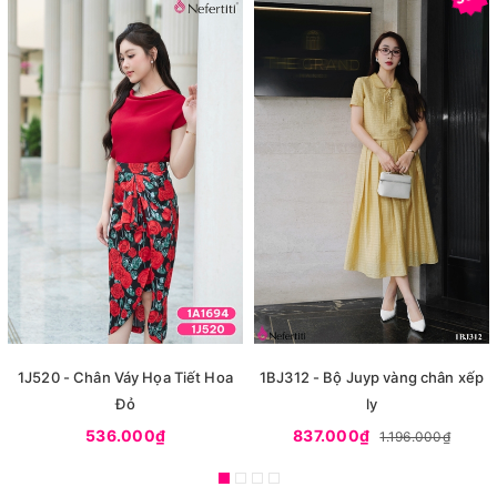
1J520 - Chân Váy Họa Tiết Hoa
1BJ312 - Bộ Juyp vàng chân xếp
Đỏ
ly
536.000₫
837.000₫
1.196.000₫