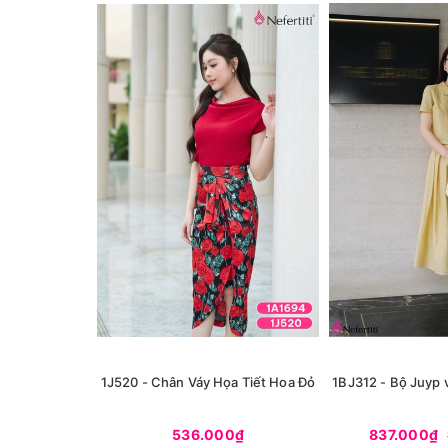
1J520 - Chân Váy Họa Tiết Hoa Đỏ
1BJ312 - Bộ Juyp 
536.000₫
837.000₫