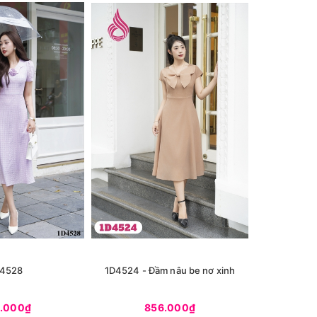
4528
1D4524 - Đầm nâu be nơ xinh
1D4504 - 
.000₫
856.000₫
9