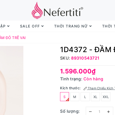
TẬP
SALE OFF
THỜI TRANG NỮ
THỜI
ẦM ĐỎ TRỄ VAI
1D4372 - ĐẦM 
SKU:
89310543721
1.596.000₫
Tình trạng:
Còn hàng
Kích thước:
Tham Chiếu Kích 
S
M
L
XL
XXL
–
+
Số lượng: