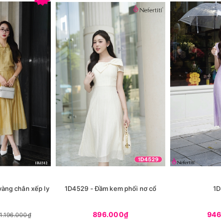
vàng chân xếp ly
1D4529 - Đầm kem phối nơ cổ
1D
896.000₫
946
1.196.000₫