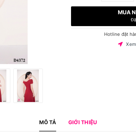
MUA N
Đặ
Hotline đặt h
Xem
MÔ TẢ
GIỚI THIỆU