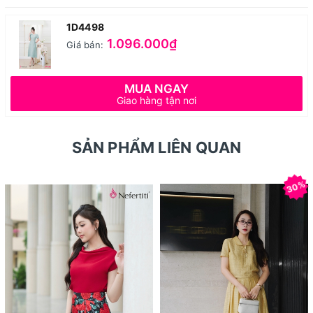
1D4498
1.096.000₫
Giá bán:
MUA NGAY
Giao hàng tận nơi
SẢN PHẨM LIÊN QUAN
30%