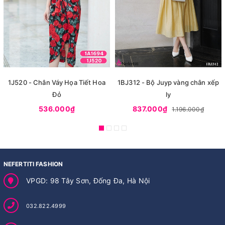
1J520 - Chân Váy Họa Tiết Hoa
1BJ312 - Bộ Juyp vàng chân xếp
Đỏ
ly
536.000₫
837.000₫
1.196.000₫
NEFERTITI FASHION
VPGD: 98 Tây Sơn, Đống Đa, Hà Nội
032.822.4999