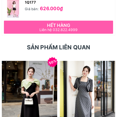
1Q177
626.000₫
Giá bán:
HẾT HÀNG
Liên hệ 032.822.4999
SẢN PHẨM LIÊN QUAN
50%