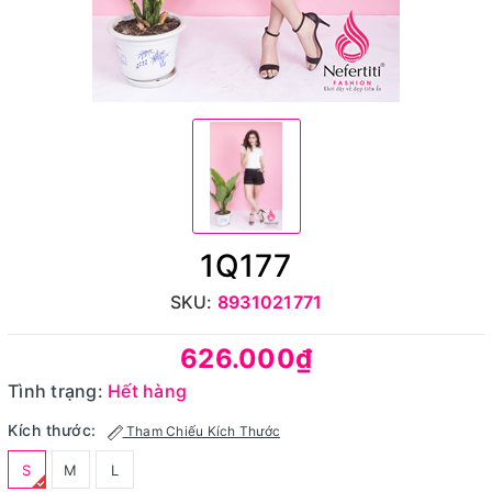
1Q177
SKU:
8931021771
626.000₫
Tình trạng:
Hết hàng
Kích thước:
Tham Chiếu Kích Thước
S
M
L