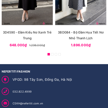
3D4590 - Đầm Kiểu Nơ Xanh Trẻ
3BD084 - Bộ Đầm Họa Tiết Nơ
Trung
Nhỏ Thanh Lịch
648.000₫
1.896.000₫
1.296.000₫
NEFERTITI FASHION
VPGD: 98 Tây Sơn, Đống Đa, Hà Nội
032.822.4999
CSKH@nefertiti.com.vn