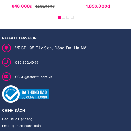
648.000₫
1.896.000₫
1.296.000₫
NEFERTITI FASHION
VPGD: 98 Tây Sơn, Đống Đa, Hà Nội
032.822.4999
CSKH@nefertiti.com.vn
CHÍNH SÁCH
Các Thức Đặt hàng
Phương thức thanh toán