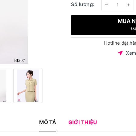
–
+
Số lượng:
MUA N
Đặ
Hotline đặt h
Xem
MÔ TẢ
GIỚI THIỆU