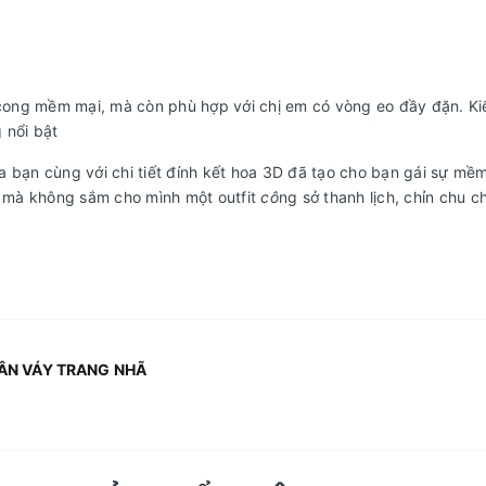
ong mềm mại, mà còn phù hợp với chị em có vòng eo đầy đặn. Kiể
 nổi bật
 bạn cùng với chi tiết đính kết hoa 3D đã tạo cho bạn gái sự mềm
ữa mà không sắm cho mình một outfit
cô
ng sở thanh lịch, chỉn chu 
HÂN VÁY TRANG NHÃ