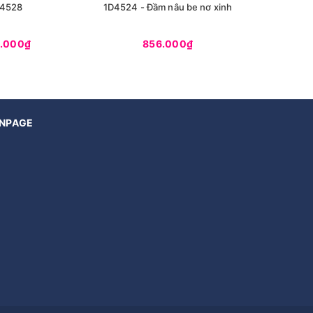
4528
1D4524 - Đầm nâu be nơ xinh
1D4504 - 
.000₫
856.000₫
9
NPAGE