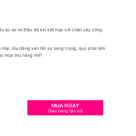
u áo sơ mi điệu đà khi kết hợp với chân váy
cô
ng
 mại, dịu dàng xen lẫn sự sang trọng, quý phái làm
cho mùa thu nàng nhỉ?
MUA NGAY
Giao hàng tận nơi