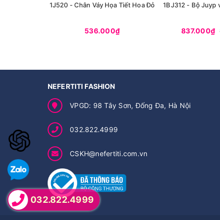
1J520 - Chân Váy Họa Tiết Hoa Đỏ
1BJ312 - Bộ Juyp 
536.000₫
837.000₫
NEFERTITI FASHION
VPGD: 98 Tây Sơn, Đống Đa, Hà Nội
032.822.4999
CSKH@nefertiti.com.vn
032.822.4999