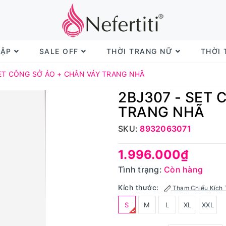
TẬP
SALE OFF
THỜI TRANG NỮ
THỜI
SET CÔNG SỞ ÁO + CHÂN VÁY TRANG NHÃ
2BJ307 - SET
TRANG NHÃ
SKU:
8932063071
1.996.000₫
Tình trạng:
Còn hàng
Kích thước:
Tham Chiếu Kích 
S
M
L
XL
XXL