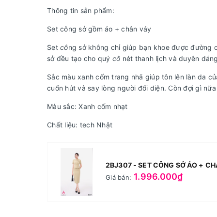
Thông tin sản phẩm:
Set công sở gồm áo + chân váy
Set
cô
ng sở không chỉ giúp bạn khoe được đường c
sở đều tạo cho quý
cô
nét thanh lịch và duyên dáng
Sắc màu xanh cốm trang nhã giúp tôn lên làn da của
cuốn hút và say lòng người đối diện. Còn đợi gì n
Màu sắc: Xanh cốm nhạt
Chất liệu: tech Nhật
2BJ307 - SET CÔNG SỞ ÁO + C
1.996.000₫
Giá bán: