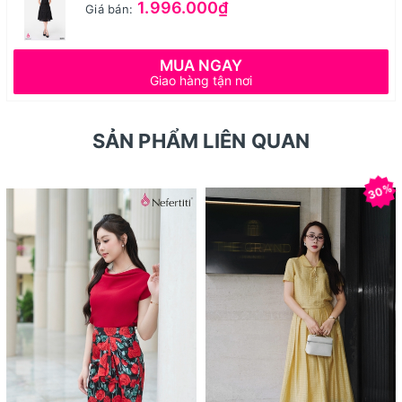
1.996.000₫
Giá bán:
MUA NGAY
Giao hàng tận nơi
SẢN PHẨM LIÊN QUAN
30%