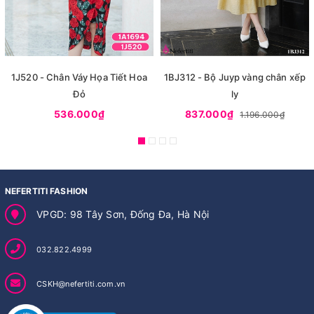
1J520 - Chân Váy Họa Tiết Hoa
1BJ312 - Bộ Juyp vàng chân xếp
Đỏ
ly
536.000₫
837.000₫
1.196.000₫
NEFERTITI FASHION
VPGD: 98 Tây Sơn, Đống Đa, Hà Nội
032.822.4999
CSKH@nefertiti.com.vn