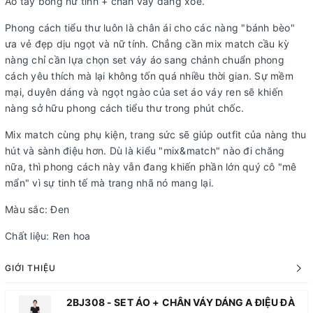
Áo tay bồng nữ tính + chân váy dáng xòe.
Phong cách tiểu thư luôn là chân ái cho các nàng "bánh bèo"
ưa vẻ đẹp dịu ngọt và nữ tính. Chẳng cần mix match cầu kỳ
nàng chỉ cần lựa chọn set váy áo sang chảnh chuẩn phong
cách yêu thích mà lại không tốn quá nhiều thời gian. Sự mềm
mại, duyên dáng và ngọt ngào của set áo váy ren sẽ khiến
nàng sở hữu phong cách tiểu thư trong phút chốc.
Mix match cùng phụ kiện, trang sức sẽ giúp outfit của nàng thu
hút và sành điệu hơn. Dù là kiểu "mix&match" nào đi chăng
nữa, thì phong cách này vẫn đang khiến phần lớn quý cô "mê
mẩn" vì sự tinh tế mà trang nhã nó mang lại.
Màu sắc: Đen
Chất liệu: Ren hoa
GIỚI THIỆU
2BJ308 - SET ÁO + CHÂN VÁY DÁNG A ĐIỆU ĐÀ