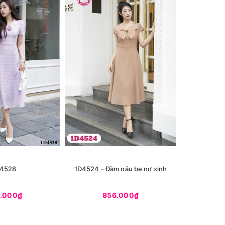
4528
1D4524 - Đầm nâu be nơ xinh
1D4504 - 
.000₫
856.000₫
9