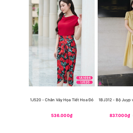
1J520 - Chân Váy Họa Tiết Hoa Đỏ
1BJ312 - Bộ Juyp 
536.000₫
837.000₫