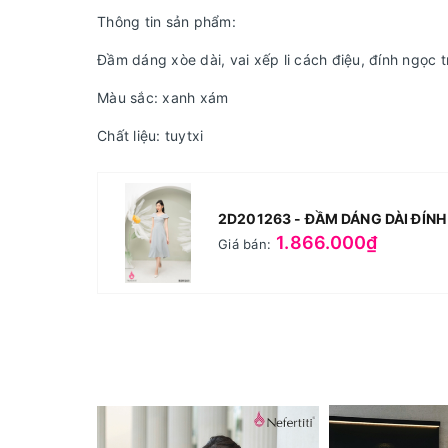
Thông tin sản phẩm:
Đầm dáng xòe dài, vai xếp li cách điệu, đính ngọc tr
Màu sắc: xanh xám
Chất liệu: tuytxi
2D201263 - ĐẦM DÁNG DÀI ĐÍNH
1.866.000₫
Giá bán: