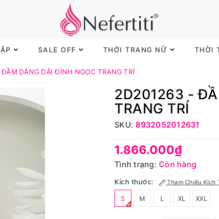
TẬP
SALE OFF
THỜI TRANG NỮ
THỜI
- ĐẦM DÁNG DÀI ĐÍNH NGỌC TRANG TRÍ
2D201263 - Đ
TRANG TRÍ
SKU:
8932052012631
1.866.000₫
Tình trạng:
Còn hàng
Kích thước:
Tham Chiếu Kích 
S
M
L
XL
XXL