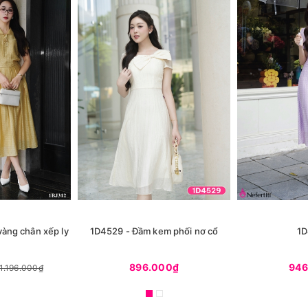
vàng chân xếp ly
1D4529 - Đầm kem phối nơ cổ
1D
896.000₫
946
1.196.000₫