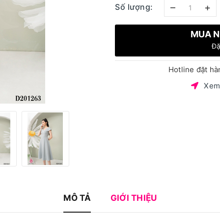
–
+
Số lượng:
MUA N
Đặ
Hotline đặt h
Xem
MÔ TẢ
GIỚI THIỆU