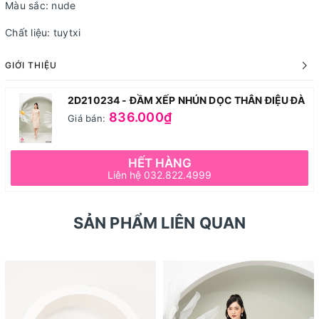
Màu sắc: nude
Chất liệu: tuytxi
GIỚI THIỆU
2D210234 - ĐẦM XẾP NHÚN DỌC THÂN ĐIỆU ĐÀ
836.000₫
Giá bán:
HẾT HÀNG
Liên hệ 032.822.4999
SẢN PHẨM LIÊN QUAN