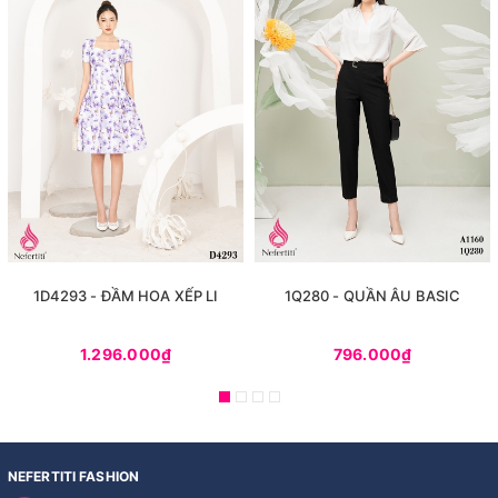
1D4293 - ĐẦM HOA XẾP LI
1Q280 - QUẦN ÂU BASIC
1.296.000₫
796.000₫
NEFERTITI FASHION