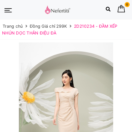
0
Trang chủ
Đồng Giá chỉ 299K
2D210234 - ĐẦM XẾP
NHÚN DỌC THÂN ĐIỆU ĐÀ