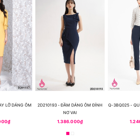
TAY LỠ DÁNG ÔM
2D210193 - ĐẦM DÁNG ÔM ĐÍNH
Q-3BQ025 - Q
NƠ VAI
.000₫
1.386.000₫
1.24