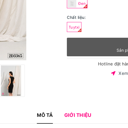
Đen
Chất liệu:
Tuytxi
Sản p
Hotline đặt h
Xem
MÔ TẢ
GIỚI THIỆU