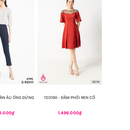
UẦN ÂU ỐNG ĐỨNG
1D3190 - ĐẦM PHỐI REN CỔ
2D3385 - Đ
6.000₫
1.496.000₫
1.