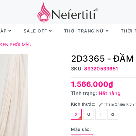
TẬP
SALE OFF
THỜI TRANG NỮ
THỜI
 ĐEN PHỐI MÀU
2D3365 - ĐẦM
SKU:
89320533651
1.566.000₫
Tình trạng:
Hết hàng
Kích thước:
Tham Chiếu Kích 
S
M
L
XL
Màu sắc: