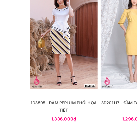
1D3595 - ĐẦM PEPLUM PHỐI HỌA
3D201117 - ĐẦM 
TIẾT
1.336.000₫
1.296