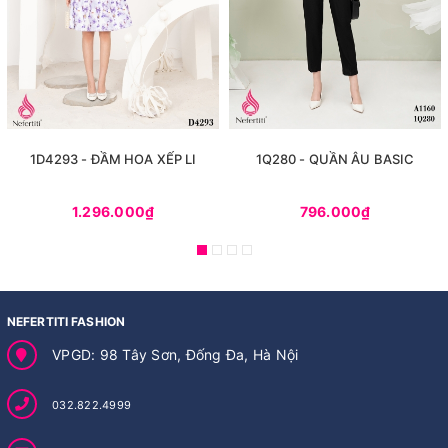
1D4293 - ĐẦM HOA XẾP LI
1Q280 - QUẦN ÂU BASIC
1.296.000₫
796.000₫
NEFERTITI FASHION
VPGD: 98 Tây Sơn, Đống Đa, Hà Nội
032.822.4999