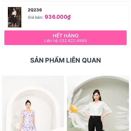
2Q236
936.000₫
Giá bán:
HẾT HÀNG
Liên hệ 032.822.4999
SẢN PHẨM LIÊN QUAN