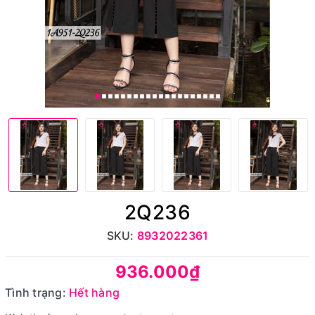
2Q236
SKU:
8932022361
936.000₫
Tình trạng:
Hết hàng