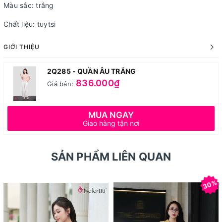
Màu sắc: trắng
Chất liệu: tuytsi
GIỚI THIỆU
2Q285 - QUẦN ÂU TRẮNG
836.000₫
Giá bán:
MUA NGAY
Giao hàng tận nơi
SẢN PHẨM LIÊN QUAN
30%