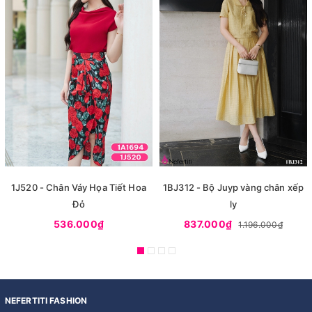
1J520 - Chân Váy Họa Tiết Hoa
1BJ312 - Bộ Juyp vàng chân xếp
Đỏ
ly
536.000₫
837.000₫
1.196.000₫
NEFERTITI FASHION