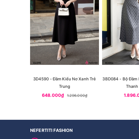
3D4590 - Đầm Kiểu Nơ Xanh Trẻ
3BD084 - Bộ Đầm 
Trung
Thanh 
648.000₫
1.896
1.296.000₫
NEFERTITI FASHION