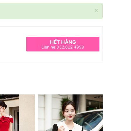
×
HẾT HÀNG
Liên hệ 032.822.4999