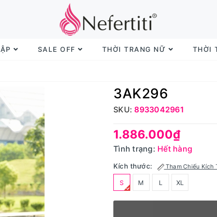
TẬP
SALE OFF
THỜI TRANG NỮ
THỜI
3AK296
SKU:
8933042961
1.886.000₫
Tình trạng:
Hết hàng
Kích thước:
Tham Chiếu Kích 
S
M
L
XL