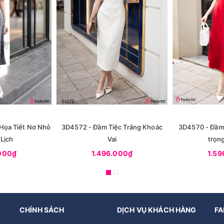
Họa Tiết Nơ Nhỏ
3D4572 - Đầm Tiệc Trắng Khoác
3D4570 - Đầm 
Lịch
Vai
trọng
.000₫
1.496.000₫
1.59
CHÍNH SÁCH
DỊCH VỤ KHÁCH HÀNG
FA