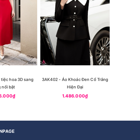
tiệc hoa 3D sang
3AK402 - Áo Khoác Đen Cổ Trắng
3D4583 - Đầ
 nổi bật
Hiện Đại
6.000₫
1.486.000₫
1.
NPAGE