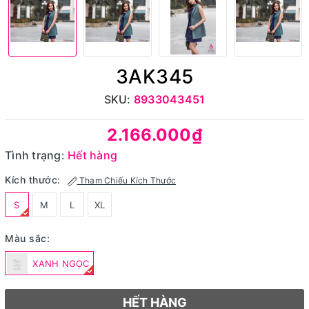
3AK345
SKU:
8933043451
2.166.000₫
Tình trạng:
Hết hàng
Kích thước:
Tham Chiếu Kích Thước
S
M
L
XL
Màu sắc:
XANH NGỌC
HẾT HÀNG