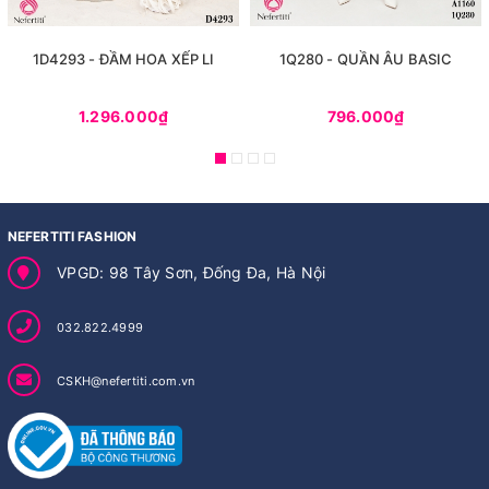
1D4293 - ĐẦM HOA XẾP LI
1Q280 - QUẦN ÂU BASIC
1.296.000₫
796.000₫
NEFERTITI FASHION
VPGD: 98 Tây Sơn, Đống Đa, Hà Nội
032.822.4999
CSKH@nefertiti.com.vn