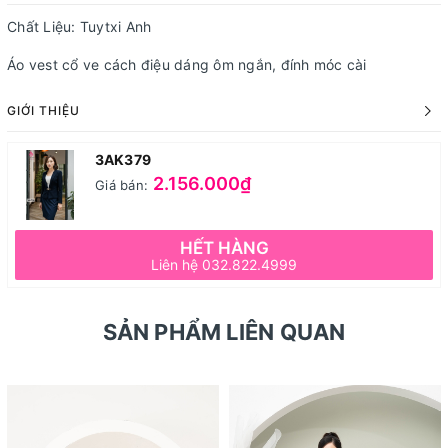
Chất Liệu: Tuytxi Anh
Áo vest cổ ve cách điệu dáng ôm ngắn, đính móc cài
GIỚI THIỆU
3AK379
2.156.000₫
Giá bán:
HẾT HÀNG
Liên hệ 032.822.4999
SẢN PHẨM LIÊN QUAN