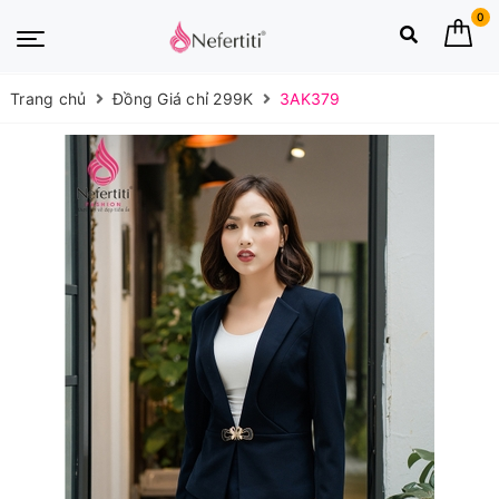
0
Trang chủ
Đồng Giá chỉ 299K
3AK379