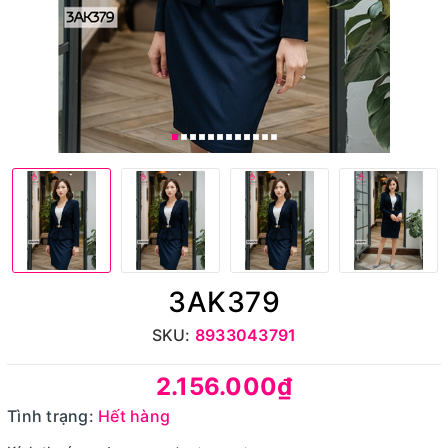
3AK379
SKU:
8933043791
2.156.000₫
Tình trạng:
Hết hàng