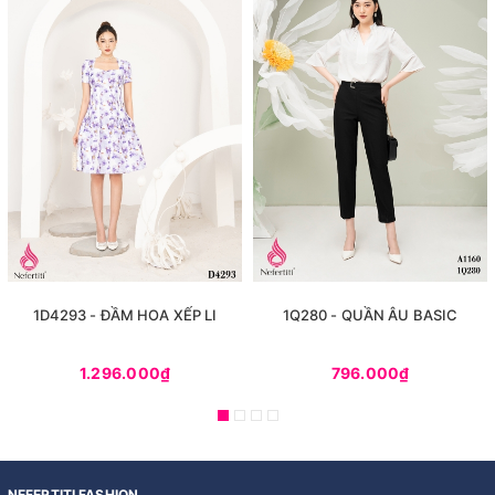
1D4293 - ĐẦM HOA XẾP LI
1Q280 - QUẦN ÂU BASIC
1.296.000₫
796.000₫
NEFERTITI FASHION