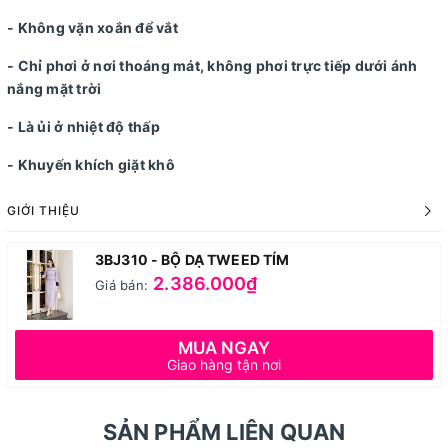
- Không vặn xoắn để vắt
- Chỉ phơi ở nơi thoáng mát, không phơi trực tiếp dưới ánh
nắng mặt trời
- Là ủi ở nhiệt độ thấp
- Khuyến khích giặt khô
GIỚI THIỆU
3BJ310 - BỘ DẠ TWEED TÍM
2.386.000₫
Giá bán:
MUA NGAY
Giao hàng tận nơi
SẢN PHẨM LIÊN QUAN