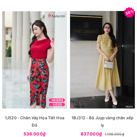
30%
1J520 - Chân Váy Họa Tiết Hoa
1BJ312 - Bộ Juyp vàng chân xếp
Đỏ
ly
536.000₫
837.000₫
1.196.000₫