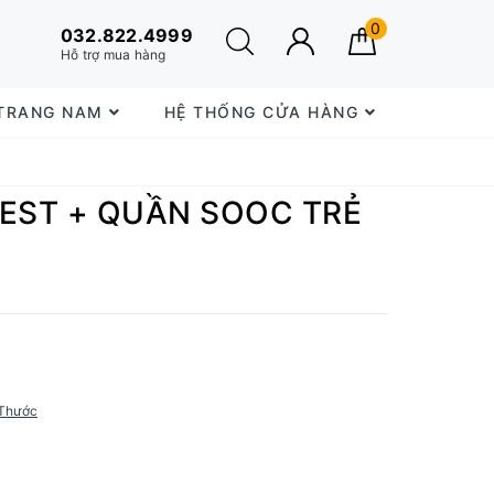
0
032.822.4999
Hỗ trợ mua hàng
 TRANG NAM
HỆ THỐNG CỬA HÀNG
VEST + QUẦN SOOC TRẺ
Thước