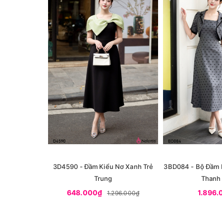
3D4590 - Đầm Kiểu Nơ Xanh Trẻ
3BD084 - Bộ Đầm 
Trung
Thanh 
648.000₫
1.896
1.296.000₫