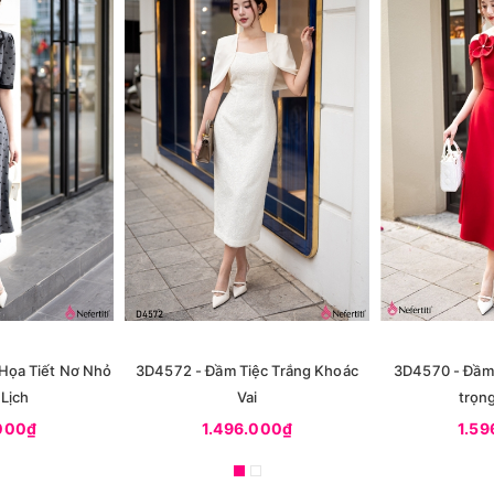
Họa Tiết Nơ Nhỏ
3D4572 - Đầm Tiệc Trắng Khoác
3D4570 - Đầm 
Lịch
Vai
trọng
.000₫
1.496.000₫
1.59