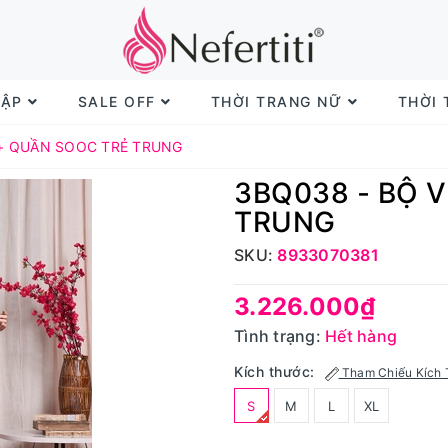
TẬP
SALE OFF
THỜI TRANG NỮ
THỜI
 + QUẦN SOOC TRẺ TRUNG
3BQ038 - BỘ 
TRUNG
SKU:
8933070381
3.226.000₫
Tình trạng:
Hết hàng
Kích thước:
Tham Chiếu Kích 
S
M
L
XL