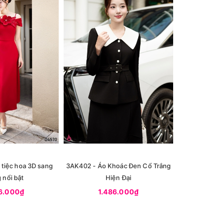
tiệc hoa 3D sang
3AK402 - Áo Khoác Đen Cổ Trắng
3D4583 - Đầ
 nổi bật
Hiện Đại
6.000₫
1.486.000₫
1.