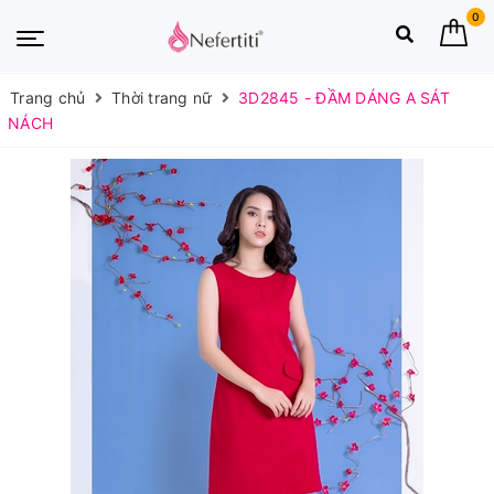
0
Trang chủ
Thời trang nữ
3D2845 - ĐẦM DÁNG A SÁT
NÁCH