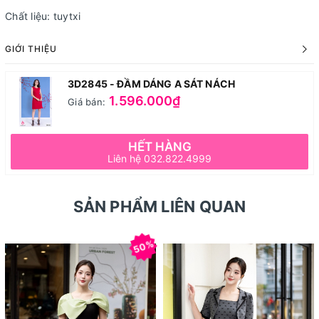
Chất liệu: tuytxi
GIỚI THIỆU
3D2845 - ĐẦM DÁNG A SÁT NÁCH
1.596.000₫
Giá bán:
HẾT HÀNG
Liên hệ 032.822.4999
SẢN PHẨM LIÊN QUAN
50%