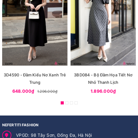
3D4590 - Đầm Kiểu Nơ Xanh Trẻ
3BD084 - Bộ Đầm Họa Tiết Nơ
Trung
Nhỏ Thanh Lịch
648.000₫
1.896.000₫
1.296.000₫
NEFERTITI FASHION
VPGD: 98 Tây Sơn, Đống Đa, Hà Nội