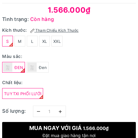
1.566.000₫
Tình trạng:
Còn hàng
Kích thước:
Tham Chiếu Kích Thước
S
M
L
XL
XXL
Màu sắc:
ĐEN
Đen
Chất liệu:
TUYTXI PHỐI LƯỚI
–
+
Số lượng:
MUA NGAY VỚI GIÁ
1.566.000₫
Đặt mua giao hàng tận nơi