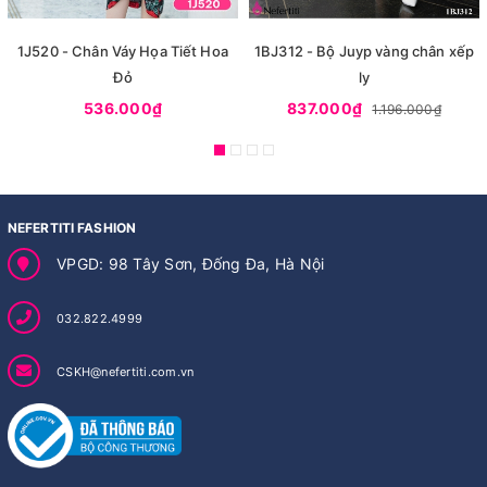
1J520 - Chân Váy Họa Tiết Hoa
1BJ312 - Bộ Juyp vàng chân xếp
Đỏ
ly
536.000₫
837.000₫
1.196.000₫
NEFERTITI FASHION
VPGD: 98 Tây Sơn, Đống Đa, Hà Nội
032.822.4999
CSKH@nefertiti.com.vn