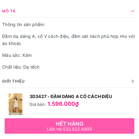
MÔ TẢ
Thông tin sản phẩm:
Đầm dạ dáng A, cổ V cách điệu, đầm sát nách phù hợp mix với
áo khoác
Màu sắc: Xám
Chất liệu: Dạ tếch
GIỚI THIỆU
3D3427 - ĐẦM DÁNG A CỔ CÁCH ĐIỆU
1.596.000₫
Giá bán:
HẾT HÀNG
Liên hệ 032.822.4999