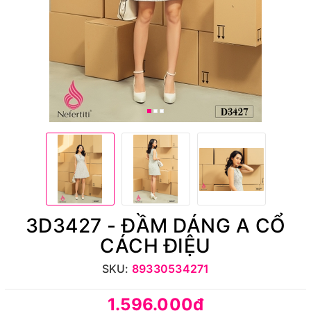
3D3427 - ĐẦM DÁNG A CỔ
CÁCH ĐIỆU
SKU:
89330534271
1.596.000₫