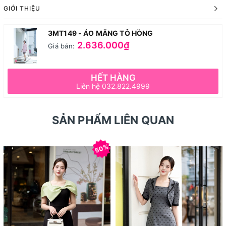
GIỚI THIỆU
3MT149 - ÁO MĂNG TÔ HỒNG
2.636.000₫
Giá bán:
HẾT HÀNG
Liên hệ 032.822.4999
SẢN PHẨM LIÊN QUAN
50%