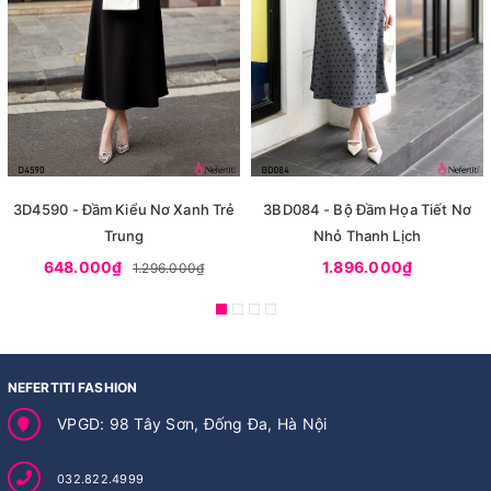
3D4590 - Đầm Kiểu Nơ Xanh Trẻ
3BD084 - Bộ Đầm Họa Tiết Nơ
Trung
Nhỏ Thanh Lịch
648.000₫
1.896.000₫
1.296.000₫
NEFERTITI FASHION
VPGD: 98 Tây Sơn, Đống Đa, Hà Nội
032.822.4999