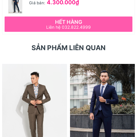
4.300.000₫
Giá bán:
HẾT HÀNG
Liên hệ 032.822.4999
SẢN PHẨM LIÊN QUAN