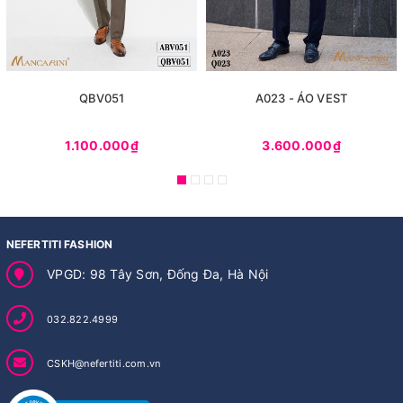
QBV051
A023 - ÁO VEST
1.100.000₫
3.600.000₫
NEFERTITI FASHION
VPGD: 98 Tây Sơn, Đống Đa, Hà Nội
032.822.4999
CSKH@nefertiti.com.vn