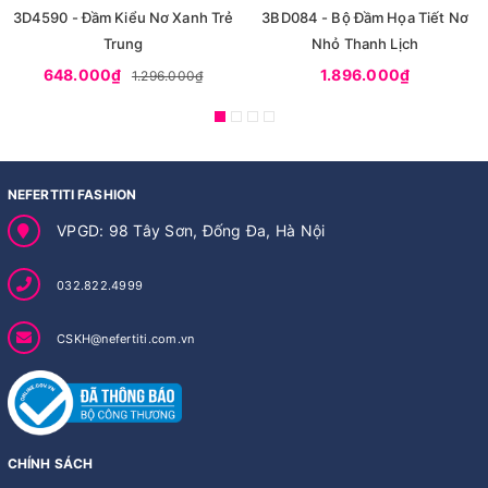
3D4590 - Đầm Kiểu Nơ Xanh Trẻ
3BD084 - Bộ Đầm Họa Tiết Nơ
Trung
Nhỏ Thanh Lịch
648.000₫
1.896.000₫
1.296.000₫
NEFERTITI FASHION
VPGD: 98 Tây Sơn, Đống Đa, Hà Nội
032.822.4999
CSKH@nefertiti.com.vn
CHÍNH SÁCH