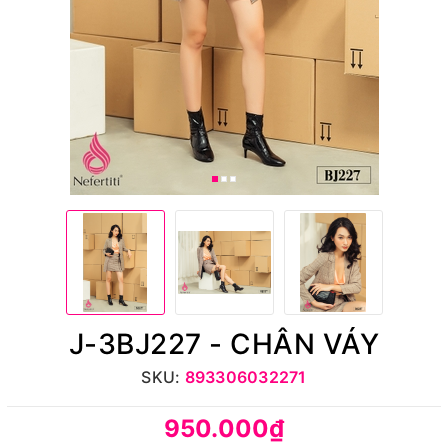
J-3BJ227 - CHÂN VÁY
SKU:
893306032271
950.000₫