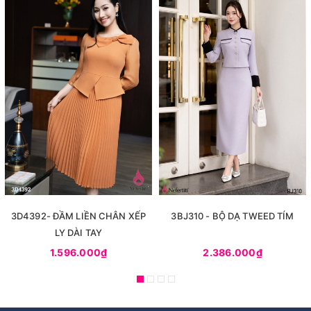
3D4392- ĐẦM LIỀN CHÂN XẾP
3BJ310 - BỘ DẠ TWEED TÍM
LY DÀI TAY
1.596.000₫
2.386.000₫