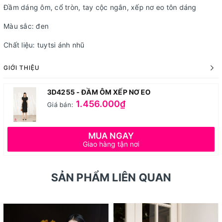
Đầm dáng ôm, cổ tròn, tay cộc ngắn, xếp nơ eo tôn dáng
Màu sắc: đen
Chất liệu: tuytsi ánh nhũ
GIỚI THIỆU
3D4255 - ĐẦM ÔM XẾP NƠ EO
1.456.000₫
Giá bán:
MUA NGAY
Giao hàng tận nơi
SẢN PHẨM LIÊN QUAN