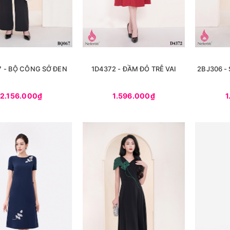
 - BỘ CÔNG SỞ ĐEN
1D4372 - ĐẦM ĐỎ TRỄ VAI
2BJ306 -
2.156.000₫
1.596.000₫
1