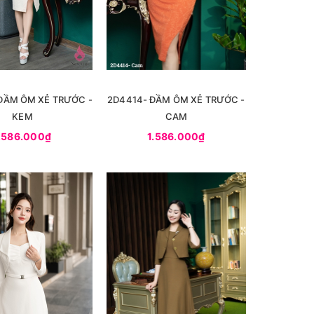
 ĐẦM ÔM XẺ TRƯỚC -
2D4414- ĐẦM ÔM XẺ TRƯỚC -
KEM
CAM
.586.000₫
1.586.000₫