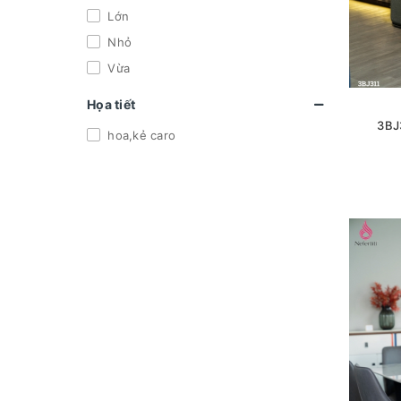
Lớn
Nhỏ
Vừa
Họa tiết
3BJ
hoa,kẻ caro