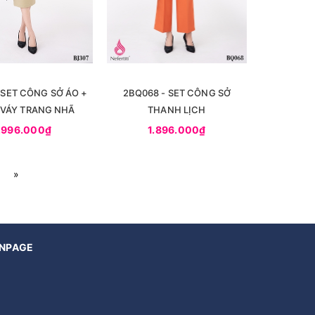
 SET CÔNG SỞ ÁO +
2BQ068 - SET CÔNG SỞ
VÁY TRANG NHÃ
THANH LỊCH
.996.000₫
1.896.000₫
»
NPAGE