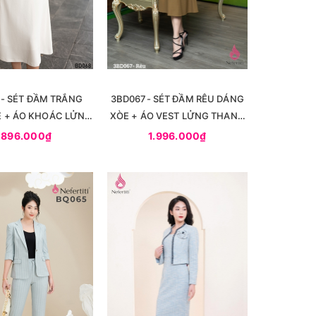
 - SÉT ĐẦM TRẮNG
3BD067- SÉT ĐẦM RÊU DÁNG
 + ÁO KHOÁC LỬNG
XÒE + ÁO VEST LỬNG THANH
TRẺ TRUNG
LỊCH
.896.000₫
1.996.000₫