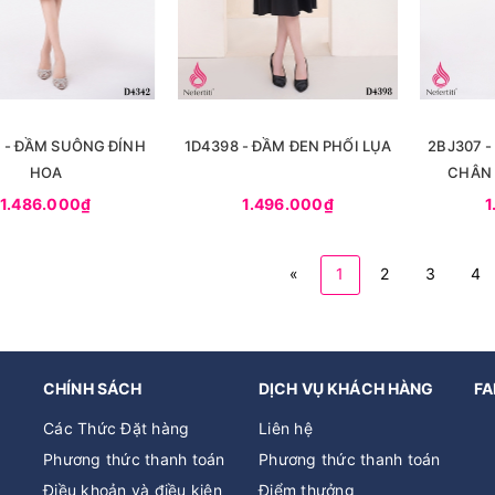
 - ĐẦM SUÔNG ĐÍNH
1D4398 - ĐẦM ĐEN PHỐI LỤA
2BJ307 -
HOA
CHÂN 
1.486.000₫
1.496.000₫
1
«
1
2
3
4
CHÍNH SÁCH
DỊCH VỤ KHÁCH HÀNG
FA
Các Thức Đặt hàng
Liên hệ
Phương thức thanh toán
Phương thức thanh toán
Điều khoản và điều kiện
Điểm thưởng