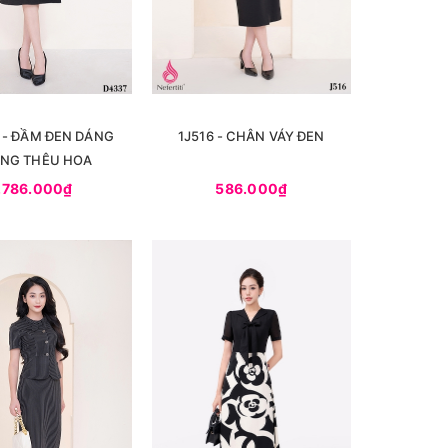
 - ĐẦM ĐEN DÁNG
1J516 - CHÂN VÁY ĐEN
NG THÊU HOA
.786.000₫
586.000₫