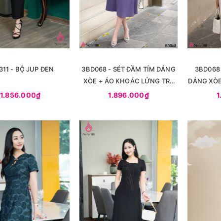
311 - BỘ JUP ĐEN
3BD068 - SÉT ĐẦM TÍM DÁNG
3BD068
XÒE + ÁO KHOÁC LỬNG TRẺ
DÁNG XÒE
TRUNG
1.856.000₫
1.896.000₫
1