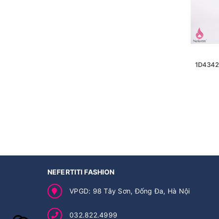
1D4342
NEFERTITI FASHION
VPGD: 98 Tây Sơn, Đống Đa, Hà Nội
032.822.4999