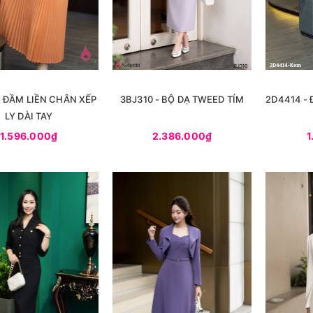
 ĐẦM LIỀN CHÂN XẾP
3BJ310 - BỘ DẠ TWEED TÍM
2D4414 -
LY DÀI TAY
1.596.000₫
2.386.000₫
1