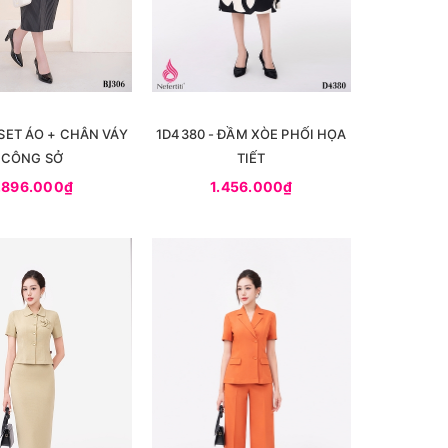
 SET ÁO + CHÂN VÁY
1D4380 - ĐẦM XÒE PHỐI HỌA
CÔNG SỞ
TIẾT
.896.000₫
1.456.000₫