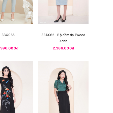
3BQ065
3BD062 - Bộ đầm dạ Tweed
Xanh
.996.000₫
2.386.000₫